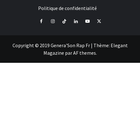
Politique de confidentialité
Facebook
Instagram
Tiktok
LinkedIn
Youtube
X
Copyright © 2019 Genera'Son Rap Fr
|
Thème:
Elegant
Magazine
par
AF themes
.