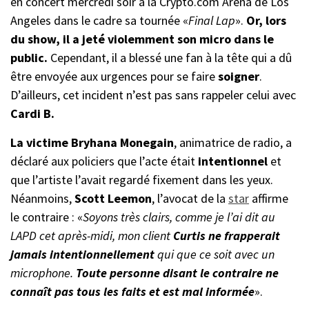
en concert mercredi soir à la Crypto.com Arena de Los
Angeles dans le cadre sa tournée «
Final Lap
».
Or, lors
du show, il a jeté violemment son micro dans le
public.
Cependant, il a blessé une fan à la tête qui a dû
être envoyée aux urgences pour se faire
soigner
.
D’ailleurs, cet incident n’est pas sans rappeler celui avec
Cardi B.
La victime Bryhana Monegain
, animatrice de radio, a
déclaré aux policiers que l’acte était
intentionnel
et
que l’artiste l’avait regardé fixement dans les yeux.
Néanmoins,
Scott Leemon
, l’avocat de la
star
affirme
le contraire : «
Soyons très clairs, comme je l’ai dit au
LAPD cet après-midi, mon client
Curtis ne frapperait
jamais intentionnellement
qui que ce soit avec un
microphone.
Toute personne disant le contraire ne
connaît pas tous les faits et est mal informée
».