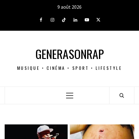
Aller
9 août 2026
au
contenu
Facebook
Instagram
Tiktok
LinkedIn
Youtube
X
GENERASONRAP
MUSIQUE • CINÉMA • SPORT • LIFESTYLE
Menu
principal