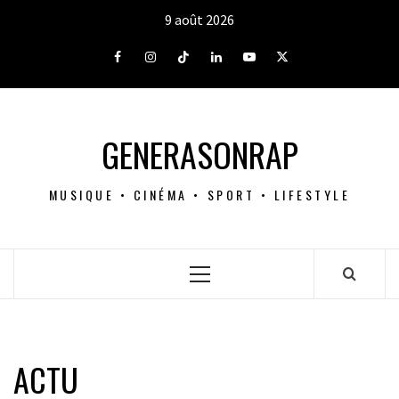
Aller
9 août 2026
au
contenu
Facebook
Instagram
Tiktok
LinkedIn
Youtube
X
GENERASONRAP
MUSIQUE • CINÉMA • SPORT • LIFESTYLE
Menu
principal
ACTU