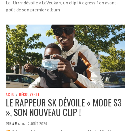
La_Urrrr dévoile « LaVeuka », un clip IA agressif en avant-
goût de son premier album
ACTU
/
DÉCOUVERTE
LE RAPPEUR SK DÉVOILE « MODE S3
», SON NOUVEAU CLIP !
PAR
A M
7 AOÛT 2026
NONE