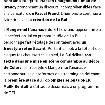
Bentalha
interprète
Hassen Chalghoumi l’iman de
Drancy
prononçant un discours incompréhensibles face
à la caricature
de Pascal Praud
. L’humoriste continue a
faire rire avec
la création de La Bul
.
«
Mange-moi l’ananas
» du B ! Le stand-uppeur imite à
la perfection Jul en prenant le rôle de La Bul. Le
personnage fait l’étalage de son talent avec
un
freestyle retentissant
. Portant un bob à la tête et des
claquettes chaussettes au pied, La Bul délivre
son
texte dans une mise en scène comparable au décor
de Colors
. Le freestyle « Mange-moi l’ananas »
cartonne sur les plateformes de streaming en détenant
la
première place du Top Singles selon la SNEP
.
Malik Bentalha
s’attaque désormais à un programme
de TF1.