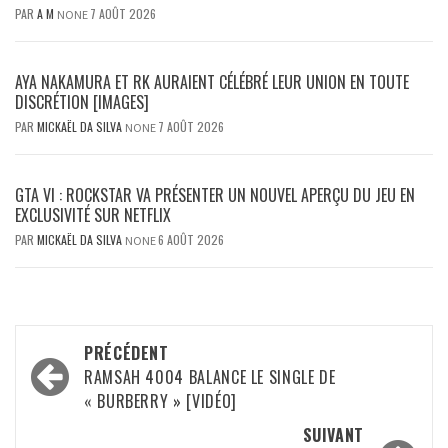
PAR
A M
7 AOÛT 2026
NONE
AYA NAKAMURA ET RK AURAIENT CÉLÉBRÉ LEUR UNION EN TOUTE
DISCRÉTION [IMAGES]
PAR
MICKAËL DA SILVA
7 AOÛT 2026
NONE
GTA VI : ROCKSTAR VA PRÉSENTER UN NOUVEL APERÇU DU JEU EN
EXCLUSIVITÉ SUR NETFLIX
PAR
MICKAËL DA SILVA
6 AOÛT 2026
NONE
Navigation
PRÉCÉDENT
d’article
RAMSAH 4004 BALANCE LE SINGLE DE
« BURBERRY » [VIDÉO]
SUIVANT