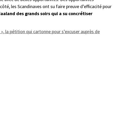
côté, les Scandinaves ont su faire preuve d’efficacité pour
Haaland des grands soirs qui a su concrétiser
», la pétition qui cartonne pour s’excuser auprès de