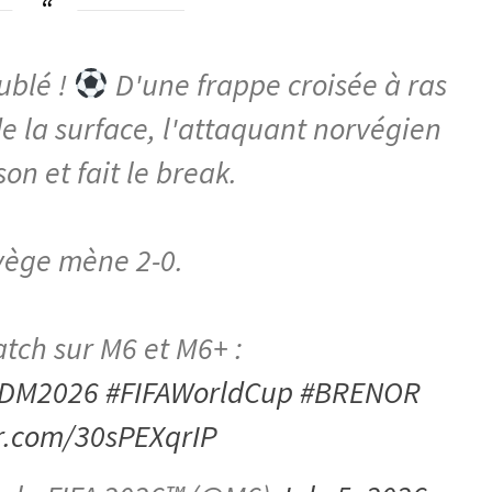
ublé !
D'une frappe croisée à ras
de la surface, l'attaquant norvégien
on et fait le break.
vège mène 2-0.
atch sur M6 et M6+ :
DM2026
#FIFAWorldCup
#BRENOR
er.com/30sPEXqrIP