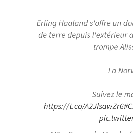
Erling Haaland s'offre un do
de terre depuis l'extérieur 
trompe Aliss
La Nor
Suivez le m
https://t.co/A2JlsawZr6
#C
pic.twitt