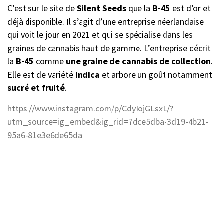
C’est sur le site de
Silent Seeds
que la
B-45
est d’or et
déjà disponible. Il s’agit d’une entreprise néerlandaise
qui voit le jour en 2021 et qui se spécialise dans les
graines de cannabis haut de gamme. L’entreprise décrit
la
B-45
comme
une graine de cannabis de collection
.
Elle est de variété
Indica
et arbore un goût notamment
sucré et fruité
.
https://www.instagram.com/p/CdyIojGLsxL/?
utm_source=ig_embed&ig_rid=7dce5dba-3d19-4b21-
95a6-81e3e6de65da