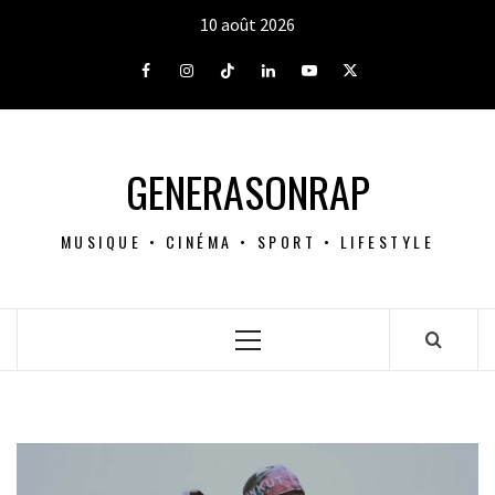
Aller
10 août 2026
au
contenu
Facebook
Instagram
Tiktok
LinkedIn
Youtube
X
GENERASONRAP
MUSIQUE • CINÉMA • SPORT • LIFESTYLE
Menu
principal