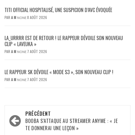
TITI OFFICIAL HOSPITALISÉ, UNE SUSPICION D’AVC ÉVOQUÉE
PAR
A M
8 AOÛT 2026
NONE
LA_URRRR EST DE RETOUR ! LE RAPPEUR DÉVOILE SON NOUVEAU
CLIP « LAVEUKA »
PAR
A M
7 AOÛT 2026
NONE
LE RAPPEUR SK DÉVOILE « MODE S3 », SON NOUVEAU CLIP !
PAR
A M
7 AOÛT 2026
NONE
Navigation
PRÉCÉDENT
d’article
BOOBA S’ATTAQUE AU STREAMER ANYME : « JE
TE DONNERAI UNE LEÇON »