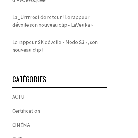
d’AVC évoquée
La_Urrrr est de retour ! Le rappeur
dévoile son nouveau clip « LaVeuka »
Le rappeur SK dévoile « Mode S3 », son
nouveau clip !
CATÉGORIES
ACTU
Certification
CINÉMA