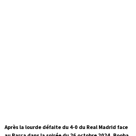
Après la lourde défaite du 4-0 du Real Madrid face
au Barça dans la soirée du 26 octobre 2024, Booba