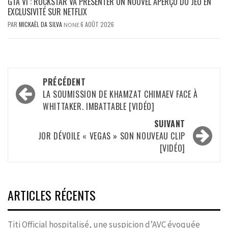
GTA VI : ROCKSTAR VA PRÉSENTER UN NOUVEL APERÇU DU JEU EN
EXCLUSIVITÉ SUR NETFLIX
PAR
MICKAËL DA SILVA
6 AOÛT 2026
NONE
Navigation
PRÉCÉDENT
d’article
LA SOUMISSION DE KHAMZAT CHIMAEV FACE À
WHITTAKER. IMBATTABLE [VIDÉO]
SUIVANT
JOR DÉVOILE « VEGAS » SON NOUVEAU CLIP
[VIDÉO]
ARTICLES RÉCENTS
Titi Official hospitalisé, une suspicion d’AVC évoquée