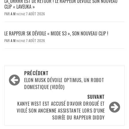
LA_URRRR EST DE RETOUR ! LE RAPPEUR DÉVOILE SON NOUVEAU
CLIP « LAVEUKA »
PAR
A M
7 AOÛT 2026
NONE
LE RAPPEUR SK DÉVOILE « MODE S3 », SON NOUVEAU CLIP !
PAR
A M
7 AOÛT 2026
NONE
Navigation
PRÉCÉDENT
d’article
ELON MUSK DÉVOILE OPTIMUS, UN ROBOT
DOMESTIQUE (VIDÉO)
SUIVANT
KANYE WEST EST ACCUSÉ D’AVOIR DROGUÉ ET
VIOLÉ SON ANCIENNE ASSISTANTE LORS D’UNE
SOIRÉE DU RAPPEUR DIDDY