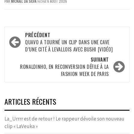
PAR
MICKAËL DA SILVA
6 AOÛT 2026
NONE
Navigation
PRÉCÉDENT
d’article
QUAVO A TOURNÉ UN CLIP DANS UNE CAVE
D’UNE CITÉ À LEVALLOIS AVEC BUSHI [VIDÉO]
SUIVANT
RONALDINHO, EN RECONVERSION DÉFILE À LA
FASHION WEEK DE PARIS
ARTICLES RÉCENTS
La_Urrrr est de retour ! Le rappeur dévoile son nouveau
clip « LaVeuka »