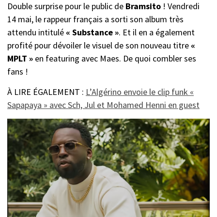
Double surprise pour le public de
Bramsito
! Vendredi
14 mai, le rappeur français a sorti son album très
attendu intitulé
« Substance »
. Et il en a également
profité pour dévoiler le visuel de son nouveau titre
«
MPLT »
en featuring avec Maes. De quoi combler ses
fans !
À LIRE ÉGALEMENT :
L’Algérino envoie le clip funk «
Sapapaya » avec Sch, Jul et Mohamed Henni en guest