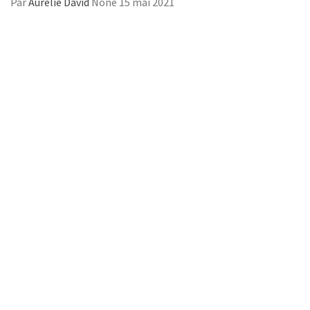
Par
Aurélie David
None
15 mai 2021