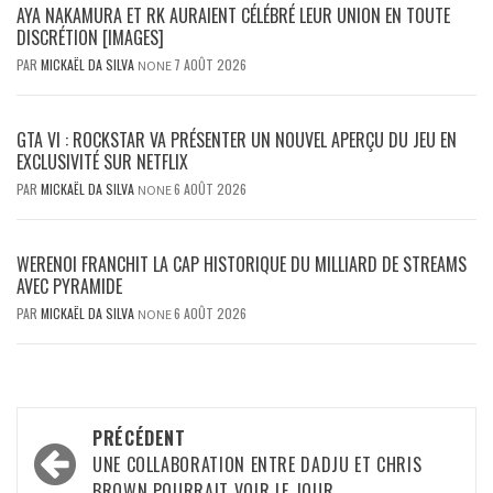
AYA NAKAMURA ET RK AURAIENT CÉLÉBRÉ LEUR UNION EN TOUTE
DISCRÉTION [IMAGES]
PAR
MICKAËL DA SILVA
7 AOÛT 2026
NONE
GTA VI : ROCKSTAR VA PRÉSENTER UN NOUVEL APERÇU DU JEU EN
EXCLUSIVITÉ SUR NETFLIX
PAR
MICKAËL DA SILVA
6 AOÛT 2026
NONE
WERENOI FRANCHIT LA CAP HISTORIQUE DU MILLIARD DE STREAMS
AVEC PYRAMIDE
PAR
MICKAËL DA SILVA
6 AOÛT 2026
NONE
Navigation
PRÉCÉDENT
d’article
UNE COLLABORATION ENTRE DADJU ET CHRIS
BROWN POURRAIT VOIR LE JOUR