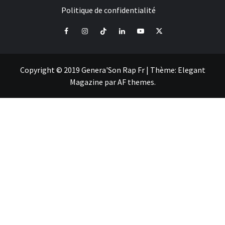
Politique de confidentialité
Facebook
Instagram
Tiktok
LinkedIn
Youtube
X
Copyright © 2019 Genera'Son Rap Fr
|
Thème:
Elegant
Magazine
par
AF themes
.