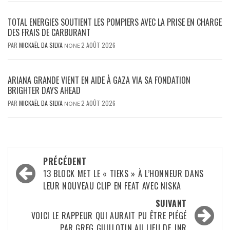
TOTAL ENERGIES SOUTIENT LES POMPIERS AVEC LA PRISE EN CHARGE
DES FRAIS DE CARBURANT
PAR
MICKAËL DA SILVA
2 AOÛT 2026
NONE
ARIANA GRANDE VIENT EN AIDE À GAZA VIA SA FONDATION
BRIGHTER DAYS AHEAD
PAR
MICKAËL DA SILVA
2 AOÛT 2026
NONE
Navigation
PRÉCÉDENT
d’article
13 BLOCK MET LE « TIEKS » À L’HONNEUR DANS
LEUR NOUVEAU CLIP EN FEAT AVEC NISKA
SUIVANT
VOICI LE RAPPEUR QUI AURAIT PU ÊTRE PIÉGÉ
PAR GREG GUILLOTIN AU LIEU DE JNR