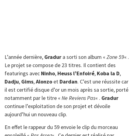
L’année dernière,
Gradur
a sorti son album «
Zone 59
« .
Le projet se compose de 23 titres. Il contient des
featurings avec
Ninho
,
Heuss l’Enfoiré
,
Koba la D
,
Dadju
,
Gims
,
Alonzo
et
Dardan
. C’est une réussite car
il est certifié disque d’or un mois après sa sortie, porté
notamment par le titre «
Ne Reviens Pas
« .
Gradur
continue l’exploitation de son projet et dévoile
aujourd’hui un nouveau clip.
En effet le rappeur du 59 envoie le clip du morceau
ensoleillé «
Pas Assez
« . Ce dernier est réalisé par