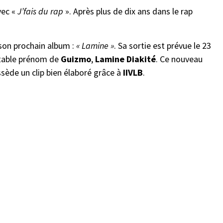
vec «
J’fais du rap
». Après plus de dix ans dans le rap
 son prochain album :
« Lamine »
. Sa sortie est prévue le 23
ritable prénom de
Guizmo
,
Lamine Diakité
. Ce nouveau
ssède un clip bien élaboré grâce à
IIVLB
.