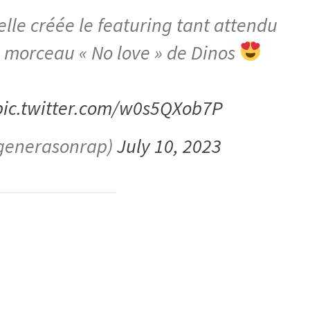
ielle créée le featuring tant attendu
e morceau « No love » de Dinos
pic.twitter.com/w0s5QXob7P
generasonrap)
July 10, 2023