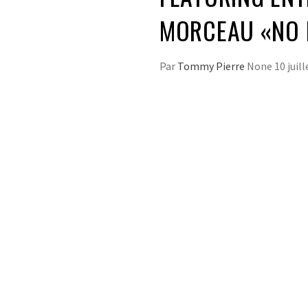
MORCEAU «NO L
Par
Tommy Pierre
None
10 juil