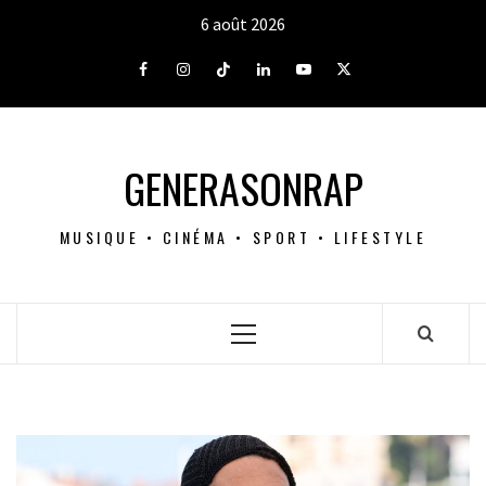
Aller
6 août 2026
au
contenu
Facebook
Instagram
Tiktok
LinkedIn
Youtube
X
GENERASONRAP
MUSIQUE • CINÉMA • SPORT • LIFESTYLE
Menu
principal