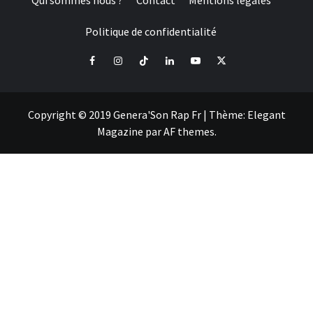
Qui sommes nous ?
Contact
Mentions légales
Politique de confidentialité
Facebook
Instagram
Tiktok
LinkedIn
Youtube
X
Copyright © 2019 Genera'Son Rap Fr
|
Thème:
Elegant
Magazine
par
AF themes
.