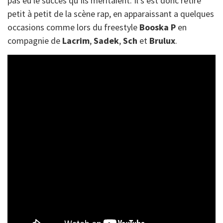
pas eu le succès qu’ils méritaient. Il s’est donc retiré
petit à petit de la scène rap, en apparaissant a quelques
occasions comme lors du freestyle
Booska P
en
compagnie de
Lacrim
,
Sadek
,
Sch
et
Brulux
.