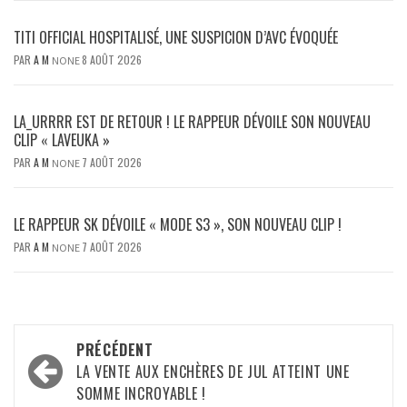
TITI OFFICIAL HOSPITALISÉ, UNE SUSPICION D’AVC ÉVOQUÉE
PAR
A M
8 AOÛT 2026
NONE
LA_URRRR EST DE RETOUR ! LE RAPPEUR DÉVOILE SON NOUVEAU
CLIP « LAVEUKA »
PAR
A M
7 AOÛT 2026
NONE
LE RAPPEUR SK DÉVOILE « MODE S3 », SON NOUVEAU CLIP !
PAR
A M
7 AOÛT 2026
NONE
Navigation
PRÉCÉDENT
d’article
LA VENTE AUX ENCHÈRES DE JUL ATTEINT UNE
SOMME INCROYABLE !