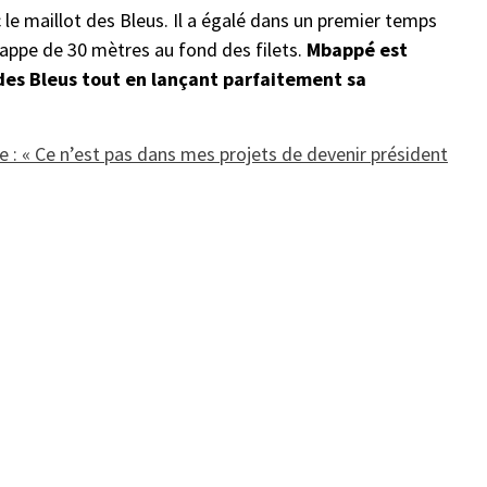
 le maillot des Bleus. Il a égalé dans un premier temps
rappe de 30 mètres au fond des filets.
Mbappé est
 des Bleus tout en lançant parfaitement sa
e : « Ce n’est pas dans mes projets de devenir président