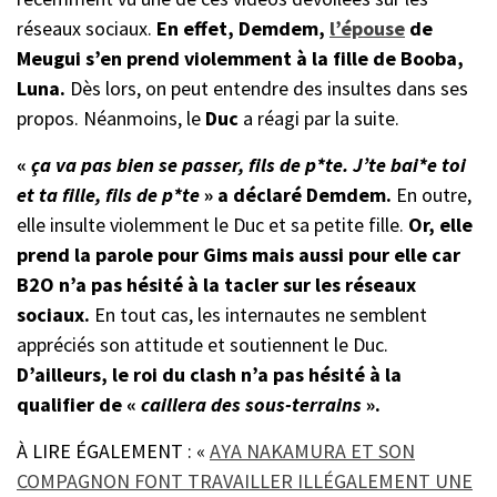
réseaux sociaux.
En effet, Demdem,
l’épouse
de
Meugui s’en prend violemment à la fille de Booba,
Luna.
Dès lors, on peut entendre des insultes dans ses
propos. Néanmoins, le
Duc
a réagi par la suite.
«
ça va pas bien se passer, fils de p*te. J’te bai*e toi
et ta fille, fils de p*te
» a déclaré Demdem.
En outre,
elle insulte violemment le Duc et sa petite fille.
Or, elle
prend la parole pour Gims mais aussi pour elle car
B2O n’a pas hésité à la tacler sur les réseaux
sociaux.
En tout cas, les internautes ne semblent
appréciés son attitude et soutiennent le Duc.
D’ailleurs, le roi du clash n’a pas hésité à la
qualifier de «
caillera des sous-terrains
».
À LIRE ÉGALEMENT : «
AYA NAKAMURA ET SON
COMPAGNON FONT TRAVAILLER ILLÉGALEMENT UNE