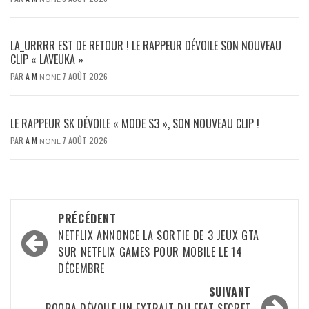
LA_URRRR EST DE RETOUR ! LE RAPPEUR DÉVOILE SON NOUVEAU
CLIP « LAVEUKA »
PAR
A M
7 AOÛT 2026
NONE
LE RAPPEUR SK DÉVOILE « MODE S3 », SON NOUVEAU CLIP !
PAR
A M
7 AOÛT 2026
NONE
Navigation
PRÉCÉDENT
d’article
NETFLIX ANNONCE LA SORTIE DE 3 JEUX GTA
SUR NETFLIX GAMES POUR MOBILE LE 14
DÉCEMBRE
SUIVANT
BOOBA DÉVOILE UN EXTRAIT DU FEAT SECRET