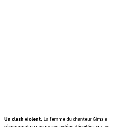
Un clash violent.
La femme du chanteur Gims a
récemment vu une de ces vidéos dévoilées sur les