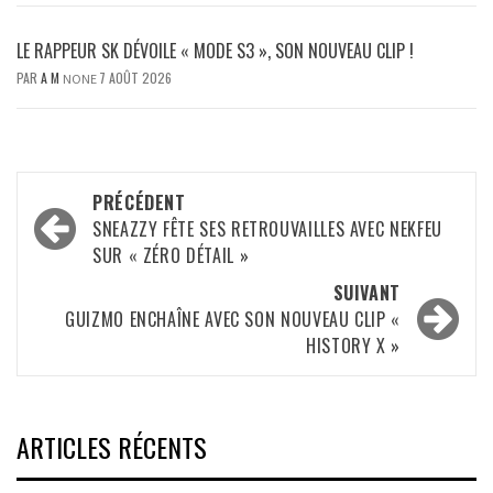
LE RAPPEUR SK DÉVOILE « MODE S3 », SON NOUVEAU CLIP !
PAR
A M
7 AOÛT 2026
NONE
Navigation
PRÉCÉDENT
d’article
SNEAZZY FÊTE SES RETROUVAILLES AVEC NEKFEU
SUR « ZÉRO DÉTAIL »
SUIVANT
GUIZMO ENCHAÎNE AVEC SON NOUVEAU CLIP «
HISTORY X »
ARTICLES RÉCENTS