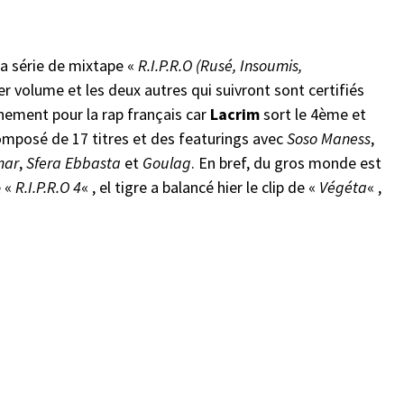
la série de mixtape «
R.I.P.R.O
(Rusé, Insoumis,
er volume et les deux autres qui suivront sont certifiés
nement pour la rap français car
Lacrim
sort le 4ème et
composé de 17 titres et des featurings avec
Soso Maness
,
mar
,
Sfera
Ebbasta
et
Goulag
. En bref, du gros monde est
e «
R.I.P.R.O 4
« , el tigre a balancé hier le clip de «
Végéta
« ,