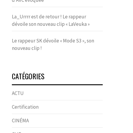
d’AVC évoquée
La_Urrrr est de retour ! Le rappeur
dévoile son nouveau clip « LaVeuka »
Le rappeur SK dévoile « Mode S3 », son
nouveau clip !
CATÉGORIES
ACTU
Certification
CINÉMA