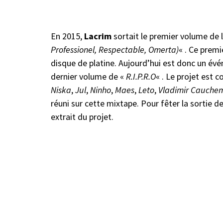
En 2015,
Lacrim
sortait le premier volume de 
Professionel, Respectable, Omerta)
« . Ce premi
disque de platine. Aujourd’hui est donc un évé
dernier volume de «
R.I.P.R.O
« . Le projet est 
Niska
,
Jul
,
Ninho
,
Maes
,
Leto
,
Vladimir Cauche
réuni sur cette mixtape. Pour fêter la sortie d
extrait du projet.