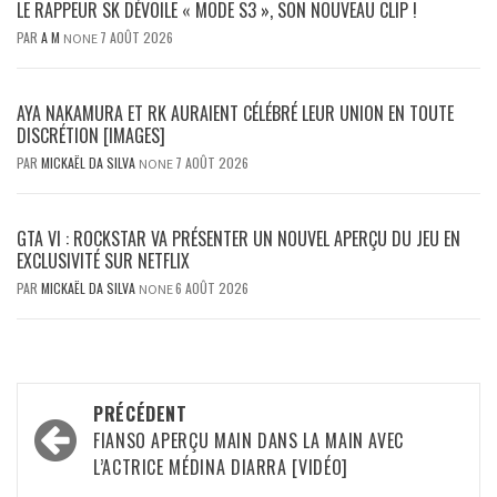
LE RAPPEUR SK DÉVOILE « MODE S3 », SON NOUVEAU CLIP !
PAR
A M
7 AOÛT 2026
NONE
AYA NAKAMURA ET RK AURAIENT CÉLÉBRÉ LEUR UNION EN TOUTE
DISCRÉTION [IMAGES]
PAR
MICKAËL DA SILVA
7 AOÛT 2026
NONE
GTA VI : ROCKSTAR VA PRÉSENTER UN NOUVEL APERÇU DU JEU EN
EXCLUSIVITÉ SUR NETFLIX
PAR
MICKAËL DA SILVA
6 AOÛT 2026
NONE
Navigation
PRÉCÉDENT
d’article
FIANSO APERÇU MAIN DANS LA MAIN AVEC
L’ACTRICE MÉDINA DIARRA [VIDÉO]