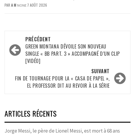
PAR
A M
7 AOÛT 2026
NONE
Navigation
PRÉCÉDENT
d’article
GREEN MONTANA DÉVOILE SON NOUVEAU
SINGLE « BB PART. 3 » ACCOMPAGNÉ D’UN CLIP
[VIDÉO]
SUIVANT
FIN DE TOURNAGE POUR LA « CASA DE PAPEL »,
EL PROFESSOR DIT AU REVOIR À LA SÉRIE
ARTICLES RÉCENTS
Jorge Messi, le père de Lionel Messi, est mort à 68 ans