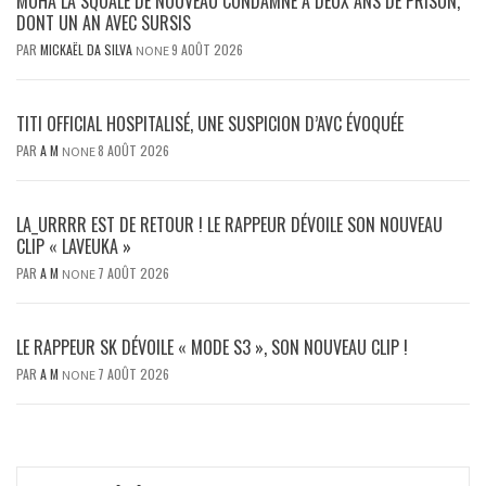
MOHA LA SQUALE DE NOUVEAU CONDAMNÉ À DEUX ANS DE PRISON,
DONT UN AN AVEC SURSIS
PAR
MICKAËL DA SILVA
9 AOÛT 2026
NONE
TITI OFFICIAL HOSPITALISÉ, UNE SUSPICION D’AVC ÉVOQUÉE
PAR
A M
8 AOÛT 2026
NONE
LA_URRRR EST DE RETOUR ! LE RAPPEUR DÉVOILE SON NOUVEAU
CLIP « LAVEUKA »
PAR
A M
7 AOÛT 2026
NONE
LE RAPPEUR SK DÉVOILE « MODE S3 », SON NOUVEAU CLIP !
PAR
A M
7 AOÛT 2026
NONE