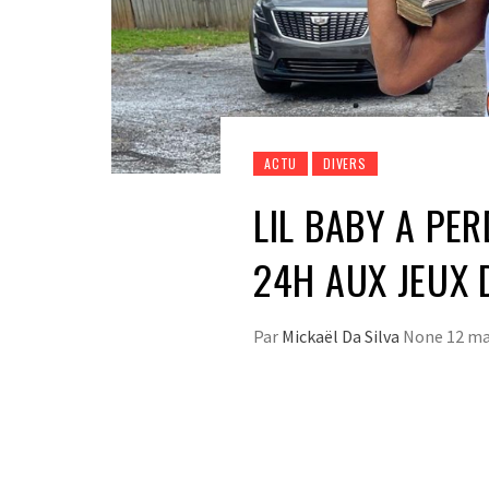
ACTU
DIVERS
LIL BABY A PE
24H AUX JEUX 
Par
Mickaël Da Silva
None
12 ma