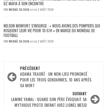
DZ MAFIA À SON ENCONTRE
PAR
MICKAËL DA SILVA
2 AOÛT 2026
NONE
NELSON MONFORT S’INSURGE : « NOUS AVONS DES POMPIERS QUI
RISQUENT LEUR VIE POUR 10 €/H » EN MARGE DU MONDIAL DE
FOOTBALL
PAR
MICKAËL DA SILVA
2 AOÛT 2026
NONE
Navigation
PRÉCÉDENT
d’article
ADAMA TRAORÉ : UN NON-LIEU PRONONCÉ
POUR LES TROIS GENDARMES, 10 ANS APRÈS
SA MORT
SUIVANT
LAMINE YAMAL : QUAND SON PÈRE ÉVOQUAIT SA
MYTHIQUE PHOTO ENFANT AVEC LIONEL MESSI