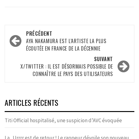
Navigation
PRÉCÉDENT
d’article
AYA NAKAMURA EST L’ARTISTE LA PLUS
ÉCOUTÉE EN FRANCE DE LA DÉCENNIE
SUIVANT
X/TWITTER : IL EST DÉSORMAIS POSSIBLE DE
CONNAÎTRE LE PAYS DES UTILISATEURS
ARTICLES RÉCENTS
Titi Official hospitalisé, une suspicion d’AVC évoquée
La_Urrrr est de retour ! Le rappeur dévoile son nouveau