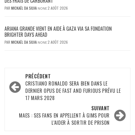
DES FRAIS DE CARBURANT
PAR
MICKAËL DA SILVA
2 AOÛT 2026
NONE
ARIANA GRANDE VIENT EN AIDE À GAZA VIA SA FONDATION
BRIGHTER DAYS AHEAD
PAR
MICKAËL DA SILVA
2 AOÛT 2026
NONE
Navigation
PRÉCÉDENT
d’article
CRISTIANO RONALDO SERA BIEN DANS LE
DERNIER OPUS DE FAST AND FURIOUS PRÉVU LE
17 MARS 2028
SUIVANT
MAES : SES FANS EN APPELLENT À GIMS POUR
L’AIDER À SORTIR DE PRISON