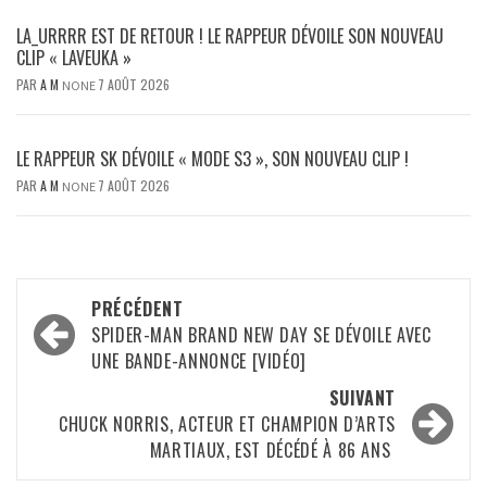
LA_URRRR EST DE RETOUR ! LE RAPPEUR DÉVOILE SON NOUVEAU
CLIP « LAVEUKA »
PAR
A M
7 AOÛT 2026
NONE
LE RAPPEUR SK DÉVOILE « MODE S3 », SON NOUVEAU CLIP !
PAR
A M
7 AOÛT 2026
NONE
Navigation
PRÉCÉDENT
d’article
SPIDER-MAN BRAND NEW DAY SE DÉVOILE AVEC
UNE BANDE-ANNONCE [VIDÉO]
SUIVANT
CHUCK NORRIS, ACTEUR ET CHAMPION D’ARTS
MARTIAUX, EST DÉCÉDÉ À 86 ANS