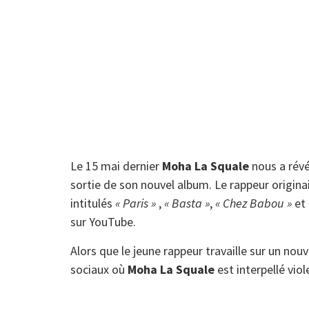
Le 15 mai dernier
Moha La Squale
nous a révél
sortie de son nouvel album. Le rappeur originai
intitulés
« Paris »
,
« Basta »
,
« Chez Babou »
et
sur YouTube.
Alors que le jeune rappeur travaille sur un nou
sociaux où
Moha La Squale
est interpellé vio