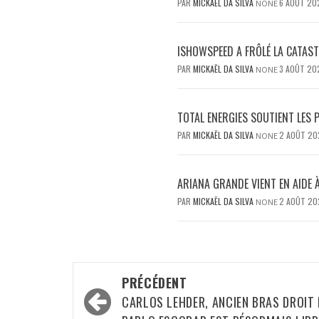
PAR
MICKAËL DA SILVA
6 AOÛT 20
NONE
ISHOWSPEED A FRÔLÉ LA CATAST
PAR
MICKAËL DA SILVA
3 AOÛT 20
NONE
TOTAL ENERGIES SOUTIENT LES 
PAR
MICKAËL DA SILVA
2 AOÛT 20
NONE
ARIANA GRANDE VIENT EN AIDE 
PAR
MICKAËL DA SILVA
2 AOÛT 20
NONE
Navigation
PRÉCÉDENT
d’article
CARLOS LEHDER, ANCIEN BRAS DROIT 