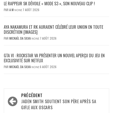
LE RAPPEUR SK DÉVOILE « MODE S3 », SON NOUVEAU CLIP !
PAR
A M
7 AOÛT 2026
NONE
AYA NAKAMURA ET RK AURAIENT CÉLÉBRÉ LEUR UNION EN TOUTE
DISCRÉTION [IMAGES]
PAR
MICKAËL DA SILVA
7 AOÛT 2026
NONE
GTA VI : ROCKSTAR VA PRÉSENTER UN NOUVEL APERÇU DU JEU EN
EXCLUSIVITÉ SUR NETFLIX
PAR
MICKAËL DA SILVA
6 AOÛT 2026
NONE
Navigation
PRÉCÉDENT
d’article
JADEN SMITH SOUTIENT SON PÈRE APRÈS SA
GIFLE AUX OSCARS