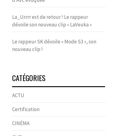
d’AVC évoquée
La_Urrrr est de retour ! Le rappeur
dévoile son nouveau clip « LaVeuka »
Le rappeur SK dévoile « Mode S3 », son
nouveau clip !
CATÉGORIES
ACTU
Certification
CINÉMA