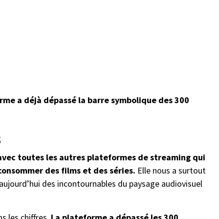
forme a déjà dépassé la barre symbolique des 300
s
s avec toutes les autres plateformes de streaming qui
 consommer des films et des séries.
Elle nous a surtout
nt aujourd’hui des incontournables du paysage audiovisuel
s les chiffres.
La plateforme a dépassé les 300