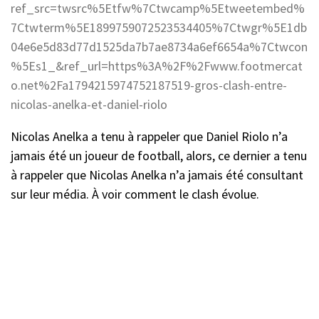
ref_src=twsrc%5Etfw%7Ctwcamp%5Etweetembed%
7Ctwterm%5E1899759072523534405%7Ctwgr%5E1db
04e6e5d83d77d1525da7b7ae8734a6ef6654a%7Ctwcon
%5Es1_&ref_url=https%3A%2F%2Fwww.footmercat
o.net%2Fa1794215974752187519-gros-clash-entre-
nicolas-anelka-et-daniel-riolo
Nicolas Anelka a tenu à rappeler que Daniel Riolo n’a
jamais été un joueur de football, alors, ce dernier a tenu
à rappeler que Nicolas Anelka n’a jamais été consultant
sur leur média. À voir comment le clash évolue.