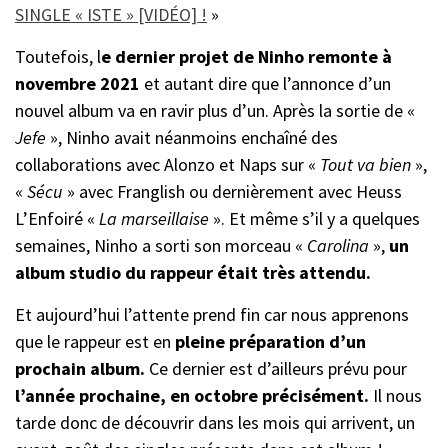
SINGLE « ISTE » [VIDÉO] !
»
Toutefois, l
e dernier projet de Ninho remonte à
novembre 2021
et autant dire que l’annonce d’un
nouvel album va en ravir plus d’un. Après la sortie de «
Jefe
», Ninho avait néanmoins enchaîné des
collaborations avec Alonzo et Naps sur «
Tout va bien
»,
«
Sécu
» avec Franglish ou dernièrement avec Heuss
L’Enfoiré «
La marseillaise
». Et même s’il y a quelques
semaines, Ninho a sorti son morceau «
Carolina
»,
un
album studio du rappeur était très attendu.
Et aujourd’hui l’attente prend fin car nous apprenons
que le rappeur est en
pleine préparation d’un
prochain album.
Ce dernier est d’ailleurs prévu pour
l’année prochaine, en octobre précisément.
Il nous
tarde donc de découvrir dans les mois qui arrivent, un