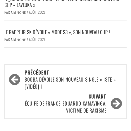
CLIP « LAVEUKA »
PAR
A M
7 AOÛT 2026
NONE
LE RAPPEUR SK DÉVOILE « MODE S3 », SON NOUVEAU CLIP !
PAR
A M
7 AOÛT 2026
NONE
Navigation
PRÉCÉDENT
d’article
BOOBA DÉVOILE SON NOUVEAU SINGLE « ISTE »
[VIDÉO] !
SUIVANT
ÉQUIPE DE FRANCE: EDUARDO CAMAVINGA,
VICTIME DE RACISME