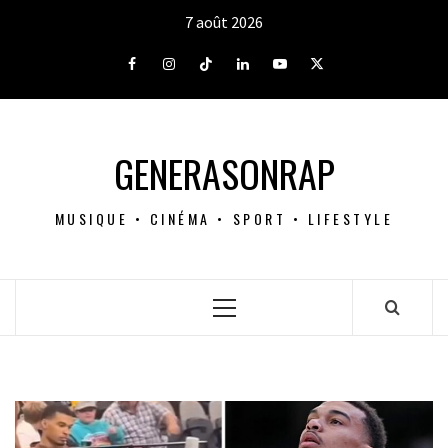
Aller
7 août 2026
au
contenu
Facebook
Instagram
Tiktok
LinkedIn
Youtube
X
GENERASONRAP
MUSIQUE • CINÉMA • SPORT • LIFESTYLE
Menu
principal