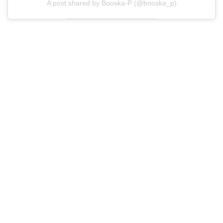
A post shared by Booska-P (@booska_p)