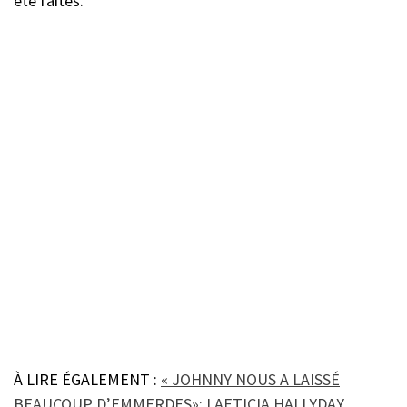
été faites.
À LIRE ÉGALEMENT :
« JOHNNY NOUS A LAISSÉ
BEAUCOUP D’EMMERDES»: LAETICIA HALLYDAY