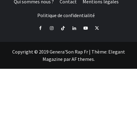
Qui sommes nous ?
Contact
Mentions légales
Politique de confidentialité
Facebook
Instagram
Tiktok
LinkedIn
Youtube
X
Copyright © 2019 Genera'Son Rap Fr
|
Thème:
Elegant
Magazine
par
AF themes
.