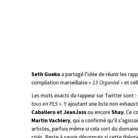
Seth Gueko
a partagé l’idée de réunir les rap
compilation marseillaise «
13 Organisé »
et cel
Les mots exacts du rappeur sur Twitter sont :
tous en PLS
». Y ajoutant une liste non exhaus
Caballero et JeanJass
ou encore
Shay.
Ce co
Martin Vachiery
, qui a confirmé qu’il s’agiss
artistes, parfois même si cela sort du domaine
cités. Reste à savoir désormais si cette théor