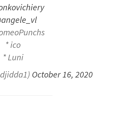
nkovichiery
angele_vl
omeoPunchs
* ico
* Luni
edjidda1)
October 16, 2020