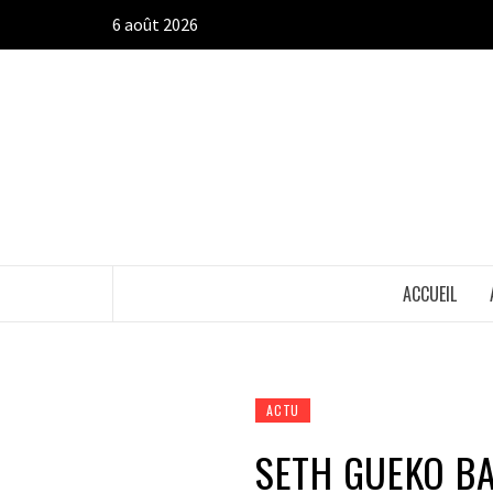
Aller
6 août 2026
au
contenu
ACCUEIL
ACTU
SETH GUEKO BA