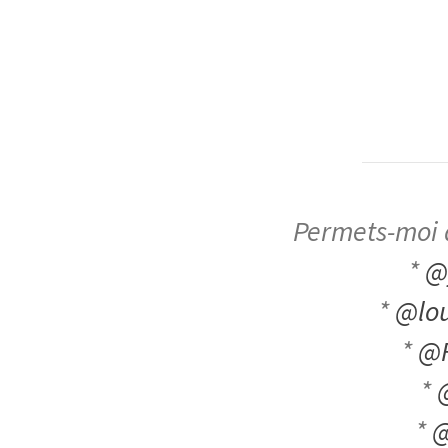
Permets-moi d
*
@
*
@lo
*
@F
*
*
@