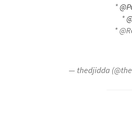
*
@Po
*
@
* @R
— thedjidda (@th