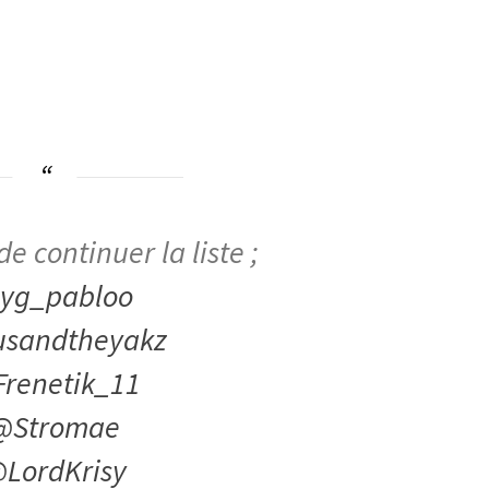
e continuer la liste ;
yg_pabloo
usandtheyakz
renetik_11
@Stromae
LordKrisy