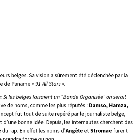
peurs belges. Sa vision a sûrement été déclenchée par la
le de Paname «
91 All Stars »
.
 «
Si les belges faisaient un “Bande Organisée” on serait
tive de noms, comme les plus réputés :
Damso, Hamza,
ncept fut tout de suite repéré par le journaliste belge,
ait d’une bonne idée. Depuis, les internautes cherchent des
 du rap. En effet les noms d’
Angèle
et
Stromae
furent
ie prendra forme ou non.