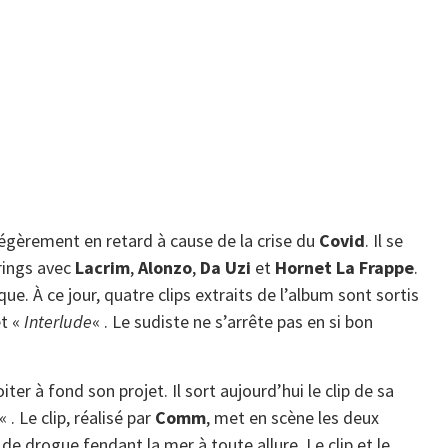
légèrement en retard à cause de la crise du
Covid
. Il se
rings avec
Lacrim
,
Alonzo
,
Da Uzi
et
Hornet La Frappe
.
ique. À ce jour, quatre clips extraits de l’album sont sortis
t «
Interlude
« . Le sudiste ne s’arrête pas en si bon
iter à fond son projet. Il sort aujourd’hui le clip de sa
« . Le clip, réalisé par
Comm
, met en scène les deux
de drogue fendant la mer à toute allure. Le clip et le