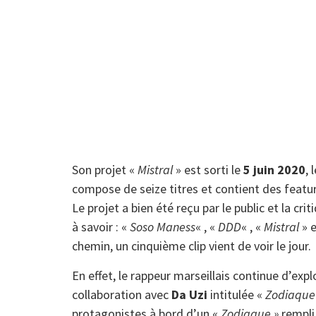
Son projet «
Mistral
» est sorti le
5 juin 2020
, 
compose de seize titres et contient des featu
Le projet a bien été reçu par le public et la crit
à savoir : «
Soso Maness
« , «
DDD
« , «
Mistral
» e
chemin, un cinquième clip vient de voir le jour.
En effet, le rappeur marseillais continue d’explo
collaboration avec
Da Uzi
intitulée «
Zodiaque
protagonistes à bord d’un «
Zodiaque »
rempli 