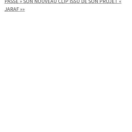
PASSÉ » SON NOUVEAU CLIP ISSU DE SON PROJET «
JARAF »»