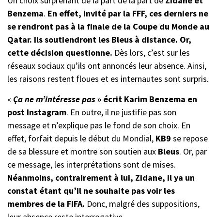
Un choix surprenant de la part de la part de
Zidane et
Benzema
.
En effet, invité par la FFF, ces derniers ne
se rendront pas à la finale de la Coupe du Monde au
Qatar. Ils soutiendront les Bleus à distance. Or,
cette décision questionne.
Dès lors, c’est sur les
réseaux sociaux qu’ils ont annoncés leur absence. Ainsi,
les raisons restent floues et es internautes sont surpris.
«
Ça ne m’intéresse pas
» écrit Karim Benzema en
post Instagram
. En outre, il ne justifie pas son
message et n’explique pas le fond de son choix. En
effet, forfait depuis le début du Mondial,
KB9
se repose
de sa blessure et montre son soutien aux
Bleus
. Or, par
ce message, les interprétations sont de mises.
Néanmoins, contrairement à lui, Zidane, il ya un
constat étant qu’il ne souhaite pas voir les
membres de la FIFA.
Donc, malgré des suppositions,
leur absence reste interrogative.