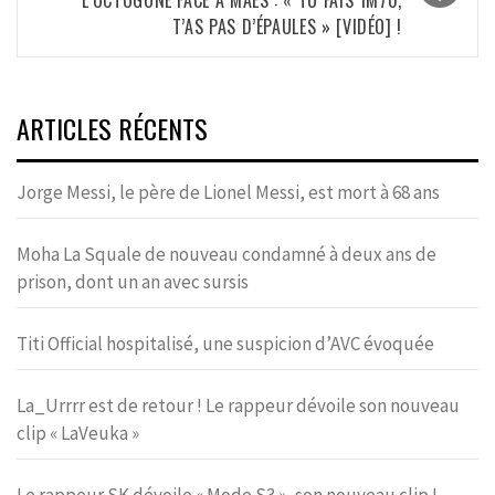
T’AS PAS D’ÉPAULES » [VIDÉO] !
ARTICLES RÉCENTS
Jorge Messi, le père de Lionel Messi, est mort à 68 ans
Moha La Squale de nouveau condamné à deux ans de
prison, dont un an avec sursis
Titi Official hospitalisé, une suspicion d’AVC évoquée
La_Urrrr est de retour ! Le rappeur dévoile son nouveau
clip « LaVeuka »
Le rappeur SK dévoile « Mode S3 », son nouveau clip !