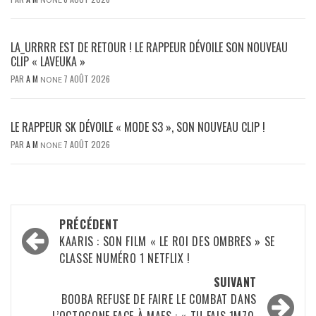
LA_URRRR EST DE RETOUR ! LE RAPPEUR DÉVOILE SON NOUVEAU
CLIP « LAVEUKA »
PAR
A M
7 AOÛT 2026
NONE
LE RAPPEUR SK DÉVOILE « MODE S3 », SON NOUVEAU CLIP !
PAR
A M
7 AOÛT 2026
NONE
Navigation
PRÉCÉDENT
d’article
KAARIS : SON FILM « LE ROI DES OMBRES » SE
CLASSE NUMÉRO 1 NETFLIX !
SUIVANT
BOOBA REFUSE DE FAIRE LE COMBAT DANS
L’OCTOGONE FACE À MAES : « TU FAIS 1M70,