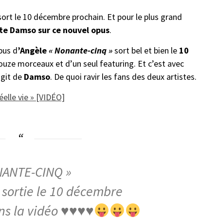
sort le 10 décembre prochain. Et pour le plus grand
ite Damso sur ce nouvel opus
.
opus d
’Angèle
« Nonante-cinq »
sort bel et bien le
10
ouze morceaux et d’un seul featuring. Et c’est avec
agit de
Damso
. De quoi ravir les fans des deux artistes.
éelle vie » [VIDÉO]
NANTE-CINQ »
sortie le 10 décembre
ans la vidéo
♥️
♥️
♥️
♥️