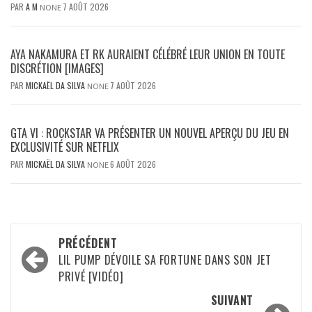
PAR
A M
7 AOÛT 2026
NONE
AYA NAKAMURA ET RK AURAIENT CÉLÉBRÉ LEUR UNION EN TOUTE
DISCRÉTION [IMAGES]
PAR
MICKAËL DA SILVA
7 AOÛT 2026
NONE
GTA VI : ROCKSTAR VA PRÉSENTER UN NOUVEL APERÇU DU JEU EN
EXCLUSIVITÉ SUR NETFLIX
PAR
MICKAËL DA SILVA
6 AOÛT 2026
NONE
Navigation
PRÉCÉDENT
d’article
LIL PUMP DÉVOILE SA FORTUNE DANS SON JET
PRIVÉ [VIDÉO]
SUIVANT