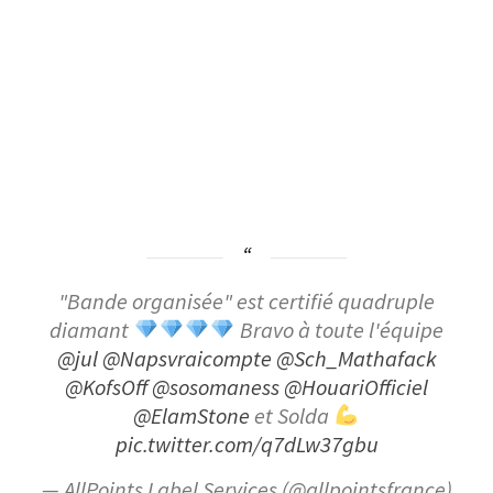
"Bande organisée" est certifié quadruple
diamant
Bravo à toute l'équipe
@jul
@Napsvraicompte
@Sch_Mathafack
@KofsOff
@sosomaness
@HouariOfficiel
@ElamStone
et Solda
pic.twitter.com/q7dLw37gbu
— AllPoints Label Services (@allpointsfrance)