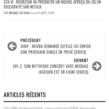
GTA VI : ROCKSTAR VA PRÉSENTER UN NOUVEL APERÇU DU JEU EN
EXCLUSIVITÉ SUR NETFLIX
PAR
MICKAËL DA SILVA
6 AOÛT 2026
NONE
Navigation
PRÉCÉDENT
d’article
SHAY : BOOBA DEMANDE QU’ELLE LUI ENVOIE
SON PROCHAIN SINGLE EN PRIVÉ [VIDEO]
SUIVANT
JAY-Z: SON MYTHIQUE CONCERT AVEC MICHAEL
JACKSON EST EN LIGNE [VIDEO]
ARTICLES RÉCENTS
Titi Official hospitalisé, une suspicion d’AVC évoquée