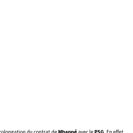
prolongation du contrat de
Mbappé
avec le
PSG
. En effet,