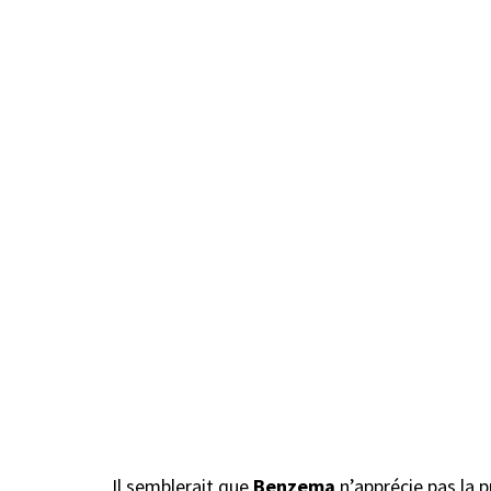
Il semblerait que
Benzema
n’apprécie pas la 