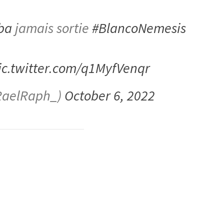
ba
jamais sortie
#BlancoNemesis
ic.twitter.com/q1MyfVenqr
aelRaph_)
October 6, 2022