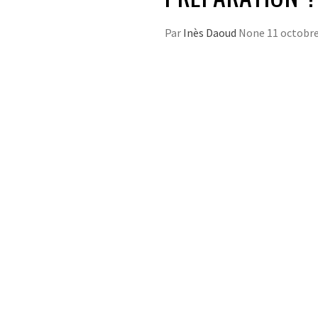
Par
Inès Daoud
None
11 octobr